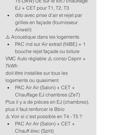
T5 (3kW) UE sur le toit / chauffage 
EJ + CET pour T1, T2, T3
dito avec prise d'air et rejet par 
grilles en façade (fournisseur 
Airwell)
⚠️ Acoustique dans les logements
PAC ind sur Air extrait (NIBE) + 1 
bouche rejet façade ou toiture
VMC Auto réglable ⚠️ conso Cepnr + 
7kWh
doit être installée sur tous les 
logements ou quasiment
PAC Air Air (Salon) + CET + 
Chauffage EJ chambres (Ze7)
Plus il y a de pièces en EJ (chambres), 
plus il faut renforcer le Bbio
⚠️ Voir si c'est possible en T4 - T5 ?
PAC Air Air (Salon) + CET + 
Chauff élec (Split)