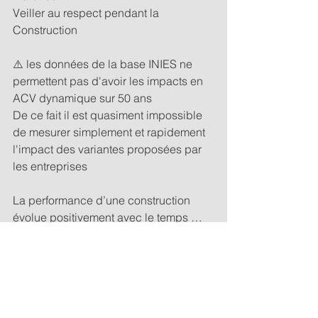
Veiller au respect pendant la 
Construction
⚠️ les données de la base INIES ne 
permettent pas d'avoir les impacts en 
ACV dynamique sur 50 ans
De ce fait il est quasiment impossible 
de mesurer simplement et rapidement 
l'impact des variantes proposées par 
les entreprises
La performance d’une construction 
évolue positivement avec le temps … 
et avec le travail des industriels sur les 
fiches individuelles
Exemple d'1 bâtiment début 2022 ne 
passant pas le seuil 2022
désormais il passe ce seuil et est 