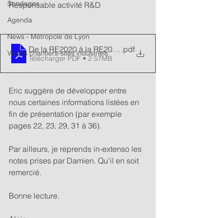
Sondages
Responsable activité R&D
Agenda
News - Métropole de Lyon
De la RE2020 à la RE2025-28-31_CDT Lyon_POUGET 
.pdf
Visites chantiers-sites industriels
Télécharger PDF • 2.57MB
Eric suggère de développer entre 
nous certaines informations listées en 
fin de présentation (par exemple 
pages 22, 23, 29, 31 à 36).
Par ailleurs, je reprends in-extenso les 
notes prises par Damien. Qu'il en soit 
remercié.
Bonne lecture.