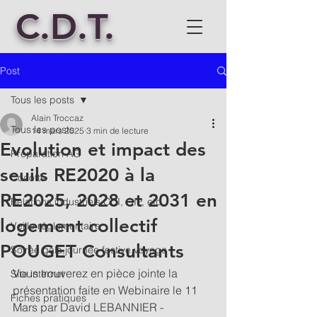
C.D.T.
Post
Tous les posts
Alain Troccaz
Tous les posts
14 mars 2025
3 min de lecture
Evolution et impact des
Préparation AG
seuils RE2020 à la
Cocotte
RE2025, 2028 et 2031 en
Relations industriels CDI, GIP, etc
logement collectif
Veille réglementaire
POUGET Consultants
Soirée gala,journée festive,voyage
Vous trouverez en pièce jointe la 
Site internet
présentation faite en Webinaire le 11 
Fiches pratiques
Mars par David LEBANNIER - 