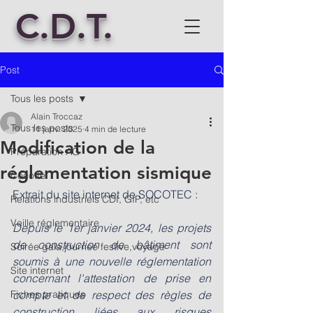
C.D.T.
Post
Tous les posts
Alain Troccaz
Tous les posts
11 janv. 2025
4 min de lecture
Modification de la
Préparation AG
réglementation sismique
Cocotte
Extrait du site internet de SOCOTEC :
Relations industriels CDI, GIP, etc
Veille réglementaire
Depuis le 1er janvier 2024, les projets 
de construction de bâtiment sont 
Soirée gala,journée festive,voyage
soumis à une nouvelle réglementation 
Site internet
concernant l'attestation de prise en 
Fiches pratiques
compte et de respect des règles de 
construction liées aux risques 