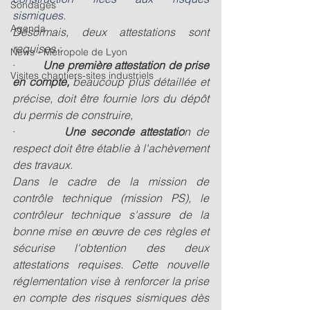
Sondages
sismiques.
Agenda
Désormais, deux attestations sont 
requises :
News - Métropole de Lyon
·         
Une première attestation de prise 
Visites chantiers-sites industriels
en compte,
 beaucoup plus détaillée et 
précise, doit être fournie lors du dépôt 
du permis de construire,
·         
Une seconde attestatio
n de 
respect doit être établie à l'achèvement 
des travaux.
Dans le cadre de la mission de 
contrôle technique (mission PS), le 
contrôleur technique s'assure de la 
bonne mise en œuvre de ces règles et 
sécurise l'obtention des deux 
attestations requises. Cette nouvelle 
réglementation vise à renforcer la prise 
en compte des risques sismiques dès 