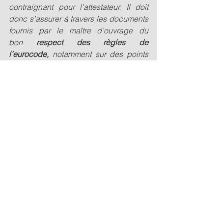
contraignant pour l’attestateur. Il doit 
donc s’assurer à travers les documents 
fournis par le maître d’ouvrage du 
bon 
respect des règles de 
l’eurocode,
 notamment sur des points 
sensibles comme le cheminement des 
charges ou le contreventement.
Que doit contenir l’attestation rendue à 
l’achèvement des travaux ?
En vue d’obtenir
 l’attestation à la 
livraison
, les documents à fournir par le 
maître d’ouvrage à l’attestateur à 
l'achèvement des travaux sont en 
principe plus simple à rassembler, car 
ce sont des pièces qui ont été 
produites au fil du projet. Une étape 
d’autant facilitée si l’attestateur a 
également réalisé le contrôle 