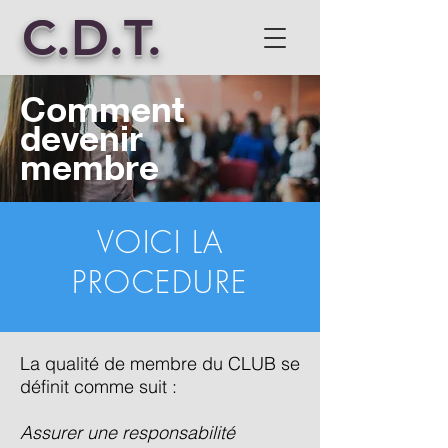
C.D.T.
Comment
devenir
membre
VOICI LA
PROCEDURE
La qualité de membre du CLUB se
définit comme suit :
Assurer une responsabilité