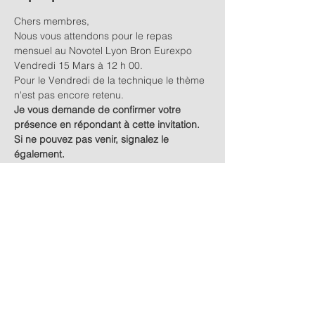
Chers membres,
Nous vous attendons pour le repas 
mensuel au Novotel Lyon Bron Eurexpo 
Vendredi 15 Mars à 12 h 00.
Pour le Vendredi de la technique le thème 
n'est pas encore retenu.
Je vous demande de confirmer votre 
présence en répondant à cette invitation. 
Si ne pouvez pas venir, signalez le 
également.
LA DATE LIMITE DE REPONSE EST LE 
LUNDI 11 MARS A MIDI. 
Cela permettra au bureau de connaitre le 
nombre de participants, puis de prévenir 
le patron du restaurant.
Afficher plus