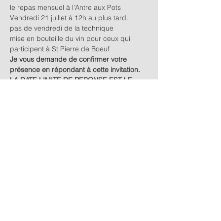
le repas mensuel à l'Antre aux Pots 
Vendredi 21 juillet à 12h au plus tard.
pas de vendredi de la technique 
mise en bouteille du vin pour ceux qui 
participent à St Pierre de Boeuf
Je vous demande de confirmer votre 
présence en répondant à cette invitation.
LA DATE LIMITE DE REPONSE EST LE 
MERCREDI 19 JUILLET AU SOIR. 
Cela permettra de retenir le nombre de 
couverts auprès du patron du restaurant.
Afficher plus
Partager cet événement