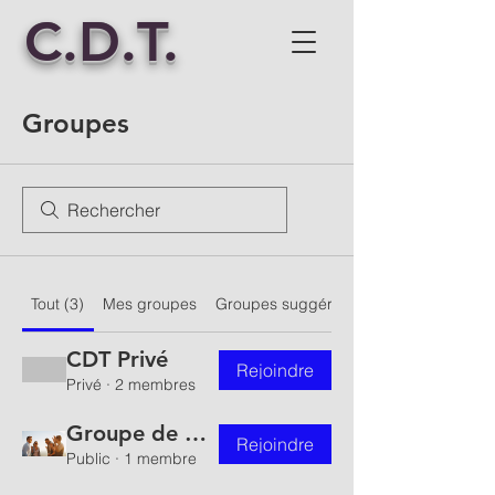
C.D.T.
Groupes
Tout (3)
Mes groupes
Groupes suggérés
CDT Privé
Rejoindre
Privé
·
2 membres
Groupe de My Site
Rejoindre
Public
·
1 membre