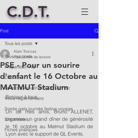
C.D.T.
Post
Tous les posts
Alain Troccaz
Tous les posts
6 juil.
2 min de lecture
PSE - Pour un sourire
Préparation AG
d'enfant le 16 Octobre au
Cocotte
MATMUT Stadium
Relations industriels CDI, GIP, etc
Bonjour à tous,
Veille réglementaire
Soirée gala,journée festive,voyage
Un de mes amis, Bruno ALLENET, 
organise un grand dîner de générosité 
Site internet
le 16 octobre au Matmut Stadium de 
Fiches pratiques
Lyon avec le support de GL Events.