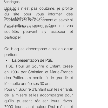
Sondages
Une fois n'est pas coutûme, je profite 
Agenda
du site pour vous informer des 
News - Métropole de Lyon
modalités de cet évènement et savoir si 
éventuellement vous même ou vos 
Visites chantiers-sites industriels
sociétés peuvent s'y associer et 
participer.
Ce blog se décompose ainsi en deux 
parties: 
La présentation de PSE
 PSE, Pour un Sourire d’Enfant, créée 
en 1996 par Christian et Marie-France 
des Pallières a continué de grandir et 
fête cette année ses 30 ans !
Pour un Sourire d’Enfant sort les enfants 
de la misère et les accompagne pour 
qu’ils puissent réaliser leurs rêves. 
7000 jeunes ont aujourd’hui métier et 